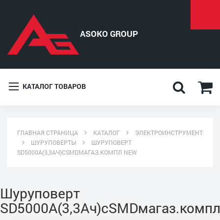
КАТАЛОГ ТОВАРОВ
ГЛАВНАЯ СТРАНИЦА
КАТАЛОГ
ЭЛЕКТРОИНСТРУМЕНТ
ШУРУПОВЕРТЫ
ШУРУПОВЕРТ
SD5000A(3,3АЧ)СSMDМАГАЗ.КОМПЛ NEW
Шуруповерт
SD5000A(3,3Ач)сSMDмагаз.комп