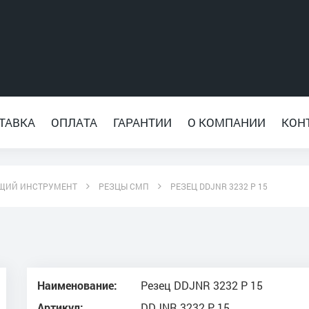
ТАВКА
ОПЛАТА
ГАРАНТИИ
О КОМПАНИИ
КОН
ЩИЙ ИНСТРУМЕНТ
РЕЗЦЫ СМП
РЕЗЕЦ DDJNR 3232 P 15
Наименование:
Резец DDJNR 3232 P 15
Артикул:
DDJNR 3232 P 15