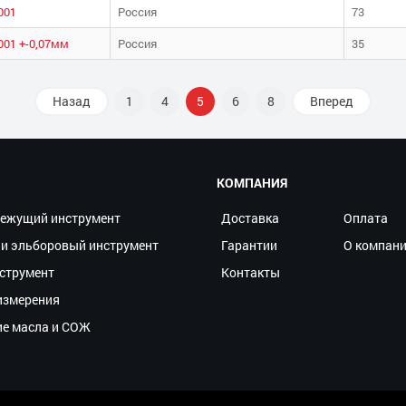
001
Россия
73
001 +-0,07мм
Россия
35
Назад
1
4
5
6
8
Вперед
КОМПАНИЯ
ежущий инструмент
Доставка
Оплата
и эльборовый инструмент
Гарантии
О компан
струмент
Контакты
измерения
ие масла и СОЖ