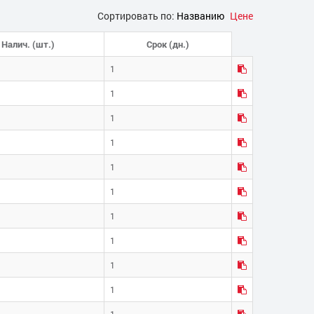
Сортировать по:
Названию
Цене
Налич. (шт.)
Срок (дн.)
1
1
1
1
1
1
1
1
1
1
1