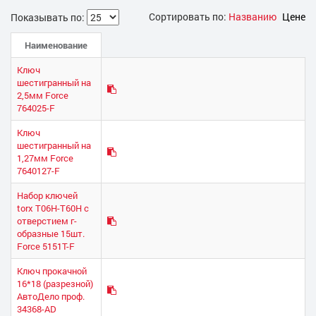
Сортировать по:
Названию
Цене
Показывать по:
Наименование
Ключ
шестигранный на
2,5мм Force
764025-F
Ключ
шестигранный на
1,27мм Force
7640127-F
Набор ключей
torx T06Н-T60Н с
отверстием г-
образные 15шт.
Force 5151T-F
Ключ прокачной
16*18 (разрезной)
АвтоДело проф.
34368-АD