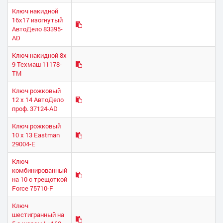
Ключ накидной
16х17 изогнутый
АвтоДело 83395-
AD
Ключ накидной 8х
9 Техмаш 11178-
ТМ
Ключ рожковый
12 х 14 АвтоДело
проф. 37124-AD
Ключ рожковый
10 х 13 Eastman
29004-E
Ключ
комбинированный
на 10 с трещоткой
Force 75710-F
Ключ
шестигранный на