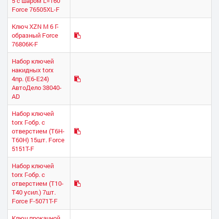
5 с шаром L=160
Force 76505XL-F
Ключ XZN М 6 Г-
образный Force
76806K-F
Набор ключей
накидных torx
4пр. (Е6-Е24)
АвтоДело 38040-
АD
Набор ключей
torx Г-обр. с
отверстием (Т6Н-
Т60Н) 15шт. Force
5151Т-F
Набор ключей
torx Г-обр. с
отверстием (Т10-
Т40 усил.) 7шт.
Force F-5071T-F
Ключ прокачной