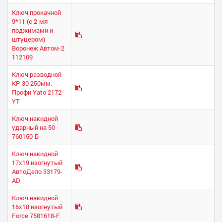
Ключ прокачной
9*11 (с 2-мя
поджимами и
штуцером)
Воронеж Автом-2
112109
Ключ разводной
КР-30 250мм.
Профи Yato 2172-
YT
Ключ накидной
ударный на 50
760150-Б
Ключ накидной
17х19 изогнутый
АвтоДело 33179-
AD
Ключ накидной
16х18 изогнутый
Force 7581618-F