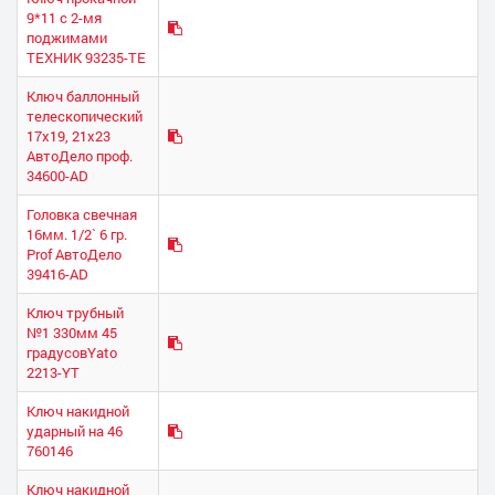
9*11 с 2-мя
поджимами
ТЕХНИК 93235-ТЕ
Ключ баллонный
телескопический
17х19, 21х23
АвтоДело проф.
34600-AD
Головка свечная
16мм. 1/2` 6 гр.
Prof АвтоДело
39416-AD
Ключ трубный
№1 330мм 45
градусовYato
2213-YT
Ключ накидной
ударный на 46
760146
Ключ накидной