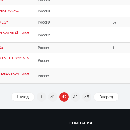
rce 79342-F
Россия
ЛМЕЗ*
Россия
57
кой на 21 Force
Россия
Cu
Россия
1
) 15шт. Force 5151-
Россия
трещоткой Force
Россия
Назад
1
41
42
43
45
Вперед
КОМПАНИЯ