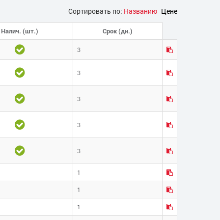
Сортировать по:
Названию
Цене
Налич. (шт.)
Срок (дн.)
3
3
3
3
3
1
1
1