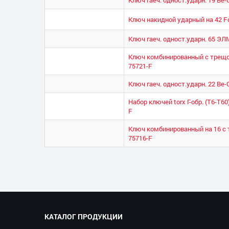
Ключ накидной ударный на 42 Fo
Ключ гаеч. одност.ударн. 65 Э
Ключ комбинированный с трещот
75721-F
Ключ гаеч. одност.ударн. 22 Be-
Набор ключей torx Г-обр. (Т6-Т60
F
Ключ комбинированный на 16 с 
75716-F
КАТАЛОГ ПРОДУКЦИИ