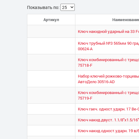
Показывать по:
Артикул
Наименовани
Ключ накидной ударный на 33 Fo
Ключ трубный №3 565мм 90 гра
00624-А
Ключ комбинированный с трещот
75718-F
Набор ключей рожково-торцевых
АвтоДело 30516-AD
Ключ комбинированный с трещот
75719-F
Ключ гаеч. одност.ударн. 17 Be-
Ключ накид.двуст. 1.1/8"х1.5/16"
Ключ накид.одност.ударн. 19 в/