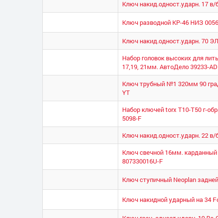
Ключ накид.одност.ударн. 17 в/
Ключ разводной КР-46 НИЗ 0056
Ключ накид.одност.ударн. 70 
Набор головок высоких для литы
17,19, 21мм. АвтоДело 39233-AD
Ключ трубный №1 320мм 90 град
YT
Набор ключей torx T10-T50 г-об
5098-F
Ключ накид.одност.ударн. 22 в/
Ключ свечной 16мм. карданный 
807330016U-F
Ключ ступичный Neoplan задней 
Ключ накидной ударный на 34 Fo
Ключ гаеч. одност.ударн. 19 Be-