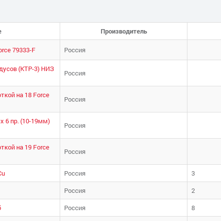
е
Производитель
rce 79333-F
Россия
дусов (КТР-3) НИЗ
Россия
кой на 18 Force
Россия
 6 пр. (10-19мм)
Россия
кой на 19 Force
Россия
Cu
Россия
3
Россия
2
б
Россия
8