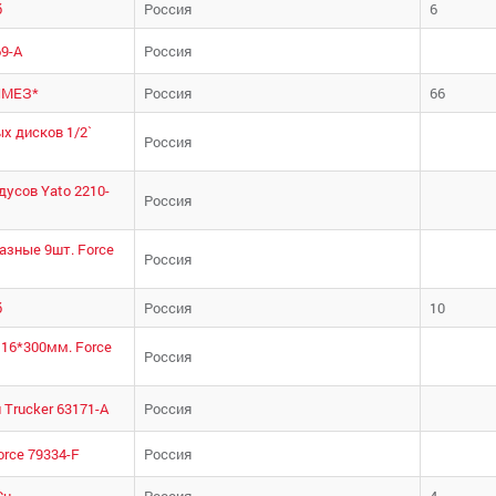
б
Россия
6
9-А
Россия
ЭЛМЕЗ*
Россия
66
х дисков 1/2`
Россия
усов Yato 2210-
Россия
разные 9шт. Force
Россия
б
Россия
10
16*300мм. Force
Россия
Trucker 63171-А
Россия
rce 79334-F
Россия
Cu
Россия
4