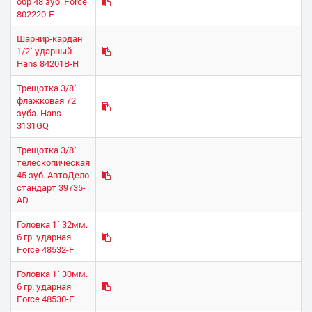
обр 48 зуб. Force
802220-F
Шарнир-кардан
1/2` ударный
Hans 84201B-H
Трещотка 3/8`
флажковая 72
зуба. Hans
3131GQ
Трещотка 3/8`
телескопическая
45 зуб. АвтоДело
стандарт 39735-
AD
Головка 1` 32мм.
6 гр. ударная
Force 48532-F
Головка 1` 30мм.
6 гр. ударная
Force 48530-F