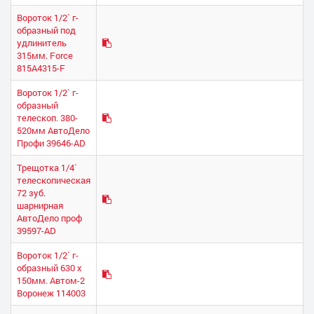
Вороток 1/2` г-
образный под
удлинитель
315мм. Force
815A4315-F
Вороток 1/2` г-
образный
телескоп. 380-
520мм АвтоДело
Профи 39646-AD
Трещотка 1/4`
телескопическая
72 зуб.
шарнирная
АвтоДело проф
39597-AD
Вороток 1/2` г-
образный 630 х
150мм. Автом-2
Воронеж 114003