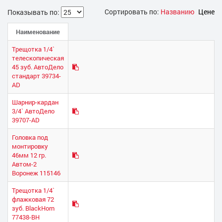
Сортировать по:
Названию
Цене
Показывать по:
Наименование
Трещотка 1/4`
телескопическая
45 зуб. АвтоДело
стандарт 39734-
AD
Шарнир-кардан
3/4` АвтоДело
39707-AD
Головка под
монтировку
46мм 12 гр.
Автом-2
Воронеж 115146
Трещотка 1/4`
флажковая 72
зуб. BlackHorn
77438-BH