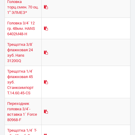
Головка
торц.смен. 70 оц.
1" ЭЛМЕЗ*
Головка 3/4` 12
гр. 48мм. HANS
6402М48-Н
Трещотка 3/8`
флажковая 24
зуб. Hans
3120GQ
Трещотка 1/4`
флажковая 45
зуб.
Станкоимпорт
T.14.60.45-CS
Переходник
головка 3/4`-
вставка 1` Force
80968-F
Трещотка 1/4` Т-