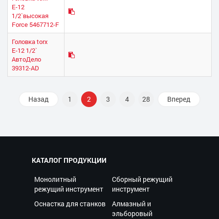
Е-12
1/2`высокая
Force 5467712-F
Головка torx
Е-12 1/2`
АвтоДело
39312-AD
Назад
1
2
3
4
28
Вперед
КАТАЛОГ ПРОДУКЦИИ
Монолитный
Сборный режущий
режущий инструмент
инструмент
Оснастка для станков
Алмазный и
эльборовый