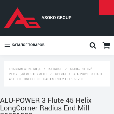
КАТАЛОГ ТОВАРОВ
ГЛАВНАЯ СТРАНИЦА
КАТАЛОГ
МОНОЛИТНЫЙ
РЕЖУЩИЙ ИНСТРУМЕНТ
ФРЕЗЫ
ALU-POWER 3 FLUTE
45 HELIX LONGCORNER RADIUS END MILL E5E51200
ALU-POWER 3 Flute 45 Helix
LongCorner Radius End Mill