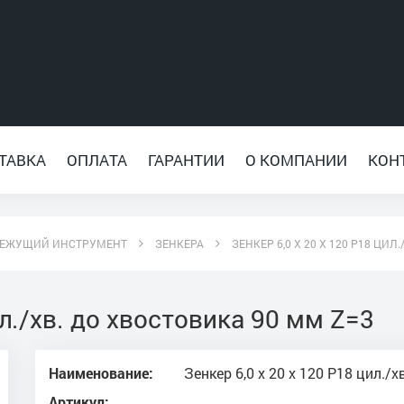
ТАВКА
ОПЛАТА
ГАРАНТИИ
О КОМПАНИИ
КОН
ЕЖУЩИЙ ИНСТРУМЕНТ
ЗЕНКЕРА
ЗЕНКЕР 6,0 Х 20 Х 120 Р18 ЦИЛ
ил./хв. до хвостовика 90 мм Z=3
Наименование:
Зенкер 6,0 х 20 х 120 Р18 цил./
Артикул: