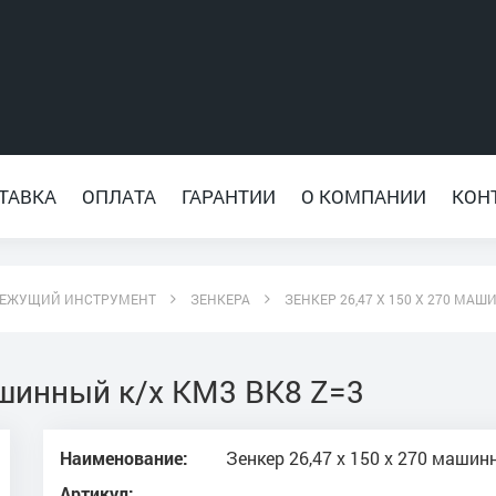
ТАВКА
ОПЛАТА
ГАРАНТИИ
О КОМПАНИИ
КОН
ЕЖУЩИЙ ИНСТРУМЕНТ
ЗЕНКЕРА
ЗЕНКЕР 26,47 Х 150 Х 270 МАШ
ашинный к/х КМ3 ВК8 Z=3
Наименование:
Зенкер 26,47 х 150 х 270 машин
Артикул: