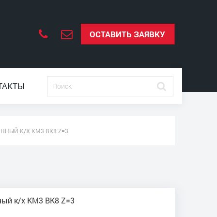
ОСТАВИТЬ ЗАЯВКУ
ТАКТЫ
ИННЫЙ К/Х КМ3 ВК8 Z=3
ный к/х КМ3 ВК8 Z=3