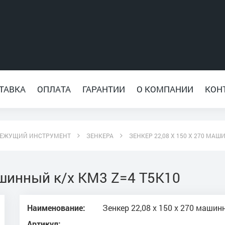
ТАВКА
ОПЛАТА
ГАРАНТИИ
О КОМПАНИИ
КОН
ЕЖУЩИЙ ИНСТРУМЕНТ
ЗЕНКЕРА
ЗЕНКЕР 22,08 Х 150 Х 270 МАШ
ашинный к/х КМ3 Z=4 Т5К10
Наименование:
Зенкер 22,08 х 150 х 270 маши
Артикул: