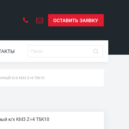
ОСТАВИТЬ ЗАЯВКУ
ТАКТЫ
ИННЫЙ К/Х КМ3 Z=4 Т5К10
нный к/х КМ3 Z=4 Т5К10