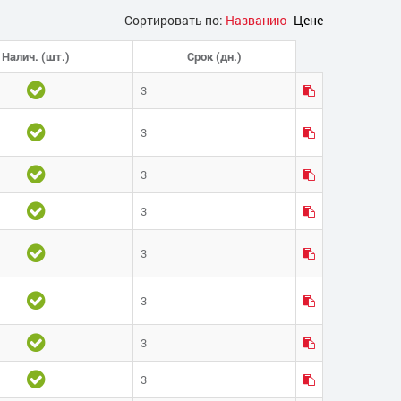
Сортировать по:
Названию
Цене
Налич. (шт.)
Срок (дн.)
3
3
3
3
3
3
3
3