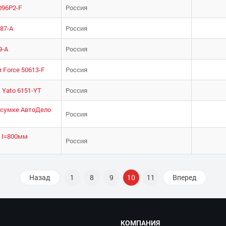
096P2-F
Россия
287-А
Россия
9-А
Россия
м Force 50613-F
Россия
 Yato 6151-YT
Россия
в сумке АвтоДело
Россия
с I=800мм
Россия
Назад
1
8
9
10
11
Вперед
КОМПАНИЯ