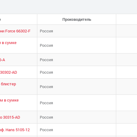
е
Производитель
ни Force 66302-F
Россия
м в сумке
Россия
6-А
Россия
 30302-AD
Россия
м блистер
Россия
мм в сумке
Россия
ло 30315-AD
Россия
ф. Hans 5105-12
Россия