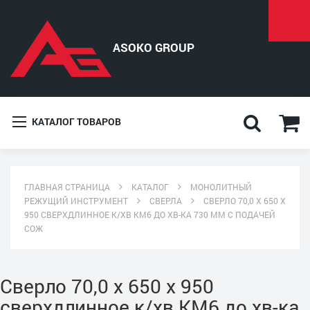
КАТАЛОГ ТОВАРОВ
ГЛАВНАЯ СТРАНИЦА
КАТАЛОГ
МОНОЛИТНЫЙ
РЕЖУЩИЙ ИНСТРУМЕНТ
СВЕРЛА
СВЕРЛО 70,0 Х 650 Х
950 СВЕРХДЛИННОЕ К/ХВ КМ6 ДО ХВ-КА 730 ММ С ПОДАЧЕЙ
СОЖ
Сверло 70,0 х 650 х 950
сверхдлинное к/хв КМ6 до хв-ка