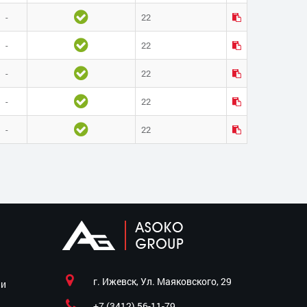
-
22
-
22
-
22
-
22
-
22
г. Ижевск, Ул. Маяковского, 29
ии
+7 (3412) 56-11-79