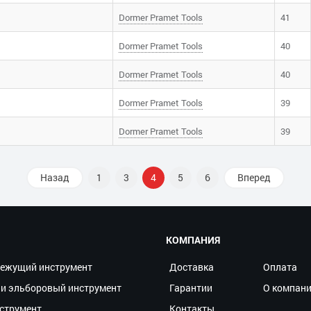
Dоrmer Pramet Tools
41
Dоrmer Pramet Tools
40
Dоrmer Pramet Tools
40
Dоrmer Pramet Tools
39
Dоrmer Pramet Tools
39
Назад
1
3
4
5
6
Вперед
КОМПАНИЯ
ежущий инструмент
Доставка
Оплата
и эльборовый инструмент
Гарантии
О компан
струмент
Контакты