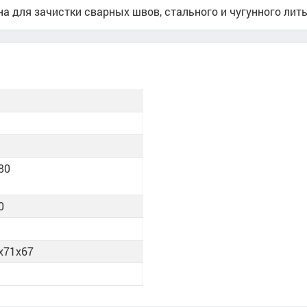
для зачистки сварных швов, стального и чугунного лить
И
80
0
х71х67