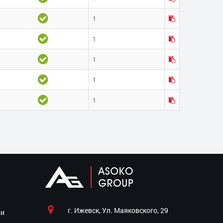
1
1
1
1
1
г. Ижевск, Ул. Маяковского, 29
ии