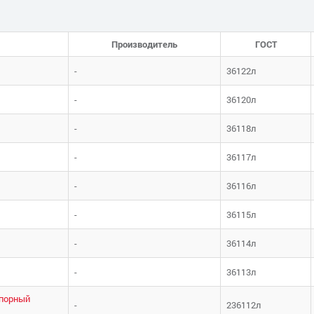
Производитель
ГОСТ
-
36122л
-
36120л
-
36118л
-
36117л
-
36116л
-
36115л
-
36114л
-
36113л
упорный
-
236112л