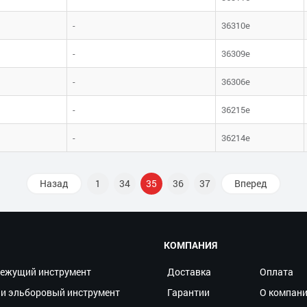
-
36310е
-
36309е
-
36306е
-
36215е
-
36214е
Назад
1
34
35
36
37
Вперед
КОМПАНИЯ
ежущий инструмент
Доставка
Оплата
и эльборовый инструмент
Гарантии
О компан