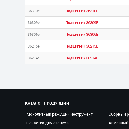
36310е
Подшипник 36310Е
36309е
Подшипник 36309Е
36306е
Подшипник 36306Е
36215е
Подшипник 36215Е
36214е
Подшипник 36214Е
КАТАЛОГ ПРОДУКЦИИ
Монолитный режущий инструмент
Сборный р
Оснастка для станков
Алмазный 