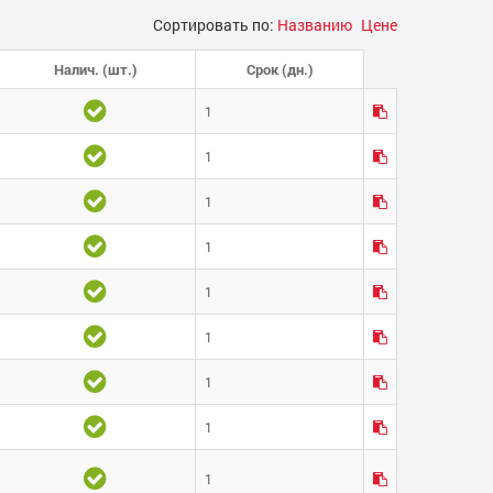
Сортировать по:
Названию
Цене
Налич. (шт.)
Срок (дн.)
1
1
1
1
1
1
1
1
1