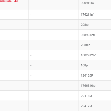
радиальный
-
900912Ю
-
176211р1
-
208ю
-
9889312л
-
203лю
-
1002912Б1
-
108р
-
126126Р
-
1766810ю
-
29418м
-
29417м