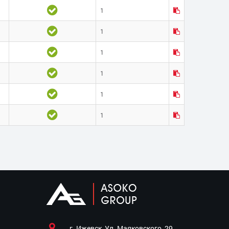
1
1
1
1
1
1
г. Ижевск, Ул. Маяковского, 29