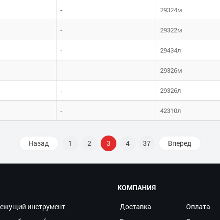
-
29324м
-
29322м
-
29434л
-
29326м
-
29326л
-
42310л
Назад
1
2
3
4
37
Вперед
КОМПАНИЯ
ежущий инструмент
Доставка
Оплата