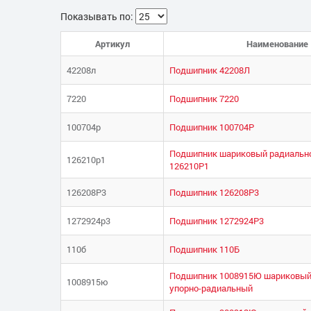
Показывать по:
Артикул
Наименование
42208л
Подшипник 42208Л
7220
Подшипник 7220
100704р
Подшипник 100704Р
Подшипник шариковый радиальн
126210р1
126210Р1
126208Р3
Подшипник 126208Р3
1272924р3
Подшипник 1272924Р3
110б
Подшипник 110Б
Подшипник 1008915Ю шариковый
1008915ю
упорно-радиальный