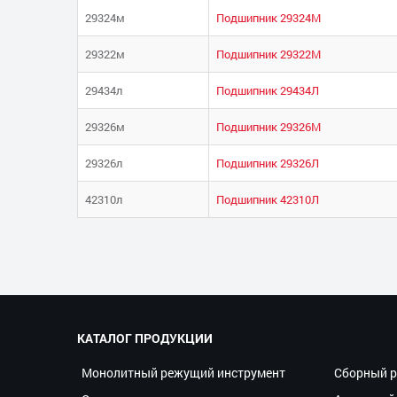
29324м
Подшипник 29324М
29322м
Подшипник 29322М
29434л
Подшипник 29434Л
29326м
Подшипник 29326М
29326л
Подшипник 29326Л
42310л
Подшипник 42310Л
КАТАЛОГ ПРОДУКЦИИ
Монолитный режущий инструмент
Сборный р