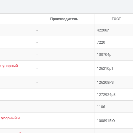
Производитель
ГОСТ
-
42208л
-
7220
-
100704р
о-упорный
-
126210р1
-
126208Р3
-
1272924р3
-
110б
 упорный и
-
1008915Ю