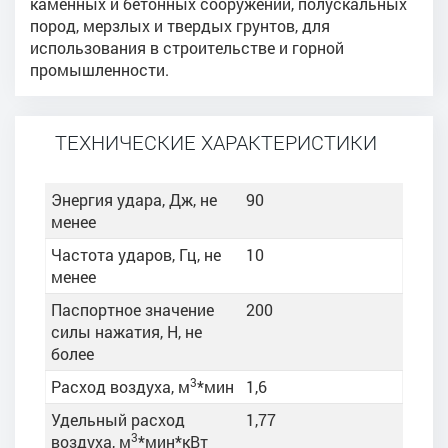
каменных и бетонных сооружений, полускальных
пород, мерзлых и твердых грунтов, для
использования в строительстве и горной
промышленности.
ТЕХНИЧЕСКИЕ ХАРАКТЕРИСТИКИ
Энергия удара, Дж, не
90
менее
Частота ударов, Гц, не
10
менее
Паспортное значение
200
силы нажатия, Н, не
более
3
Расход воздуха, м
*мин
1,6
Удельный расход
1,77
3
воздуха, м
*мин*кВт