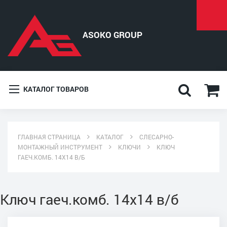
КАТАЛОГ ТОВАРОВ
ГЛАВНАЯ СТРАНИЦА
КАТАЛОГ
СЛЕСАРНО-
МОНТАЖНЫЙ ИНСТРУМЕНТ
КЛЮЧИ
КЛЮЧ
ГАЕЧ.КОМБ. 14Х14 В/Б
Ключ гаеч.комб. 14х14 в/б