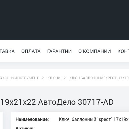
ТАВКА
ОПЛАТА
ГАРАНТИИ
О КОМПАНИИ
КОН
ТАЖНЫЙ ИНСТРУМЕНТ
КЛЮЧИ
КЛЮЧ БАЛЛОННЫЙ `КРЕСТ` 17Х19
х19х21х22 АвтоДело 30717-AD
Наименование:
Ключ баллонный `крест` 17х19
Артикул: