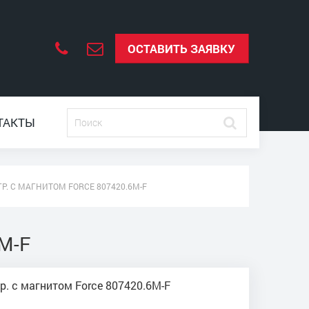
ОСТАВИТЬ ЗАЯВКУ
ТАКТЫ
ГР. С МАГНИТОМ FORCE 807420.6M-F
6M-F
гр. с магнитом Force 807420.6M-F