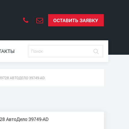
ОСТАВИТЬ ЗАЯВКУ
ТАКТЫ
9728 АВТОДЕЛО 39749-АD
728 АвтоДело 39749-АD