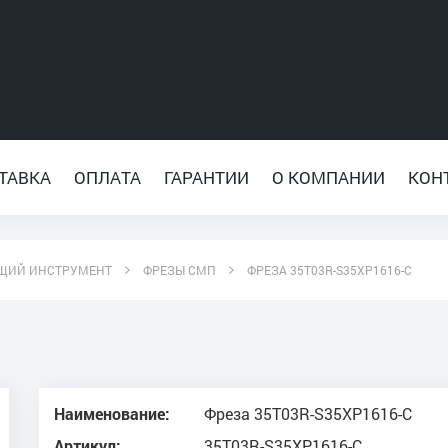
ТАВКА
ОПЛАТА
ГАРАНТИИ
О КОМПАНИИ
КОН
ЩИЙ ИНСТРУМЕНТ
ФРЕЗЫ СМП
ФРЕЗА 35T03R-S35XP1616-C
Наименование:
Фреза 35T03R-S35XP1616-C
Артикул:
35T03R-S35XP1616-C