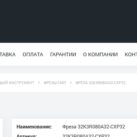
ТАВКА
ОПЛАТА
ГАРАНТИИ
О КОМПАНИИ
КОН
ЩИЙ ИНСТРУМЕНТ
ФРЕЗЫ СМП
ФРЕЗА 32K3R080A32-CXP32
Наименование:
Фреза 32K3R080A32-CXP32
Артикул:
32K3R080A32-CXP32