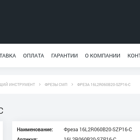
ТАВКА
ОПЛАТА
ГАРАНТИИ
О КОМПАНИИ
КОН
ЩИЙ ИНСТРУМЕНТ
ФРЕЗЫ СМП
ФРЕЗА 16L2R060B20-SZP16-C
C
Наименование:
Фреза 16L2R060B20-SZP16-C
Артикул:
16L2R060B20-SZP16-C